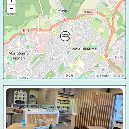
−
© Leaflet
|
©
OSM