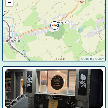
−
© Leaflet
|
©
OSM