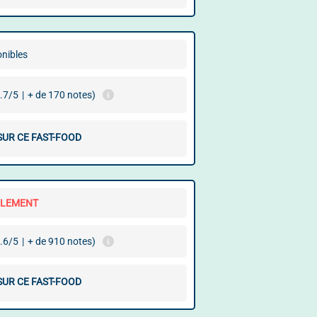
onibles
.7/5
|
+ de 170 notes)
SUR CE FAST-FOOD
LLEMENT
.6/5
|
+ de 910 notes)
SUR CE FAST-FOOD