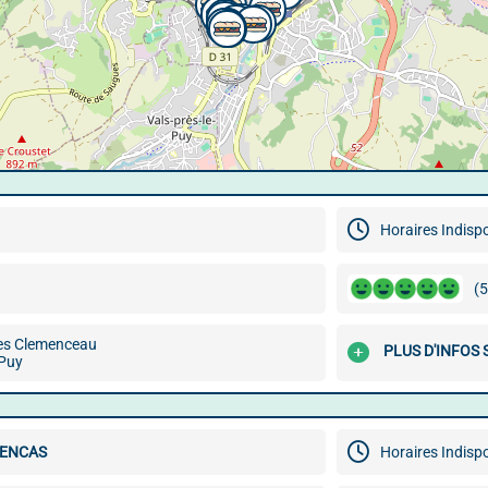
Horaires Indisp
(5
es Clemenceau
PLUS D'INFOS 
Puy
 ENCAS
Horaires Indisp