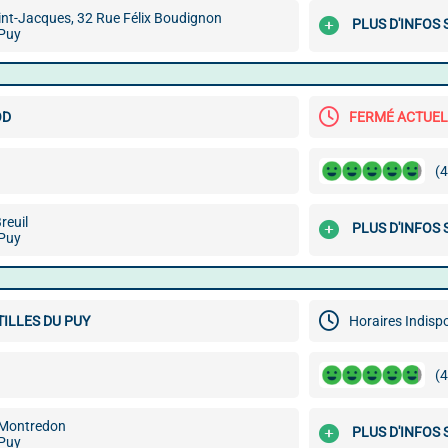
int-Jacques, 32 Rue Félix Boudignon
PLUS D'INFOS 
Puy
OD
FERMÉ ACTUE
(4
reuil
PLUS D'INFOS 
Puy
TILLES DU PUY
Horaires Indisp
(4
 Montredon
PLUS D'INFOS 
Puy