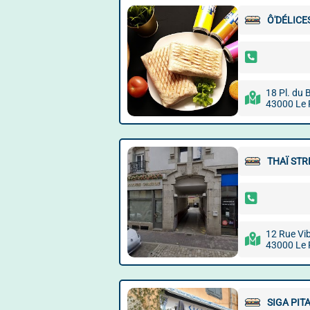
Ô'DÉLICE
18 Pl. du B
43000 Le 
THAÏ STR
12 Rue Vib
43000 Le 
SIGA PIT