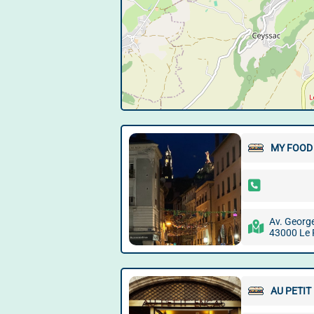
MY FOOD
Av. Georg
43000 Le 
AU PETIT