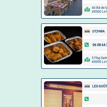
40 Bd de l
43000 Le 
O'CHWA
5 Fbg Sai
43000 Le 
LES GOÛT