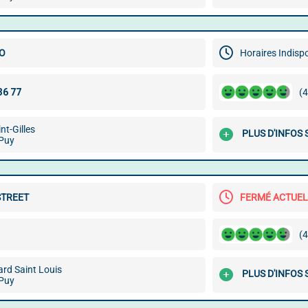
TO
Horaires Indisp
(4
nt-Gilles
PLUS D'INFOS 
Puy
STREET
FERMÉ ACTUE
(4
ard Saint Louis
PLUS D'INFOS 
Puy