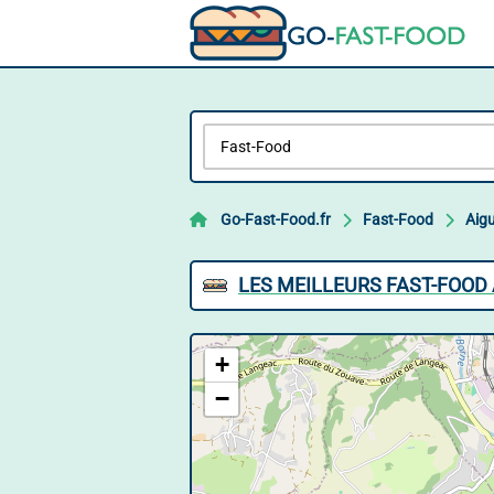
Go-Fast-Food.fr
Fast-Food
Aigu
LES MEILLEURS FAST-FOOD 
+
−