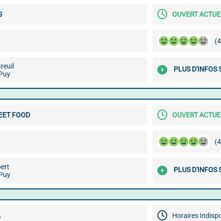
S
OUVERT ACTU
(4
reuil
PLUS D'INFOS 
Puy
EET FOOD
OUVERT ACTU
(4
ert
PLUS D'INFOS 
Puy
A
Horaires Indisp