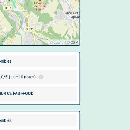
© Leaflet
|
©
OSM
onibles
.0/5
|
- de 10 notes)
SUR CE FAST-FOOD
onibles