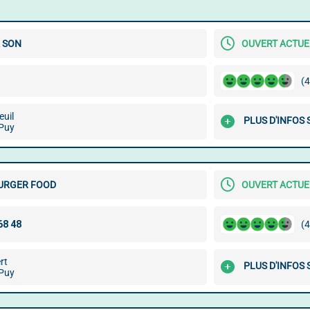
 SON
OUVERT ACTU
(4
euil
PLUS D'INFOS 
Puy
BURGER FOOD
OUVERT ACTU
(4
rt
PLUS D'INFOS 
Puy