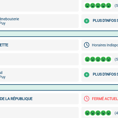
(5
ènebouterie
PLUS D'INFOS 
Puy
ETTE
Horaires Indisp
(5
il
PLUS D'INFOS 
Puy
DE LA RÉPUBLIQUE
FERMÉ ACTUE
(4