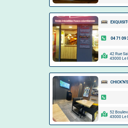
EXQUISI
42 Rue Sai
43000 Le 
CHICK'N'
52 Boulev
43000 Le 