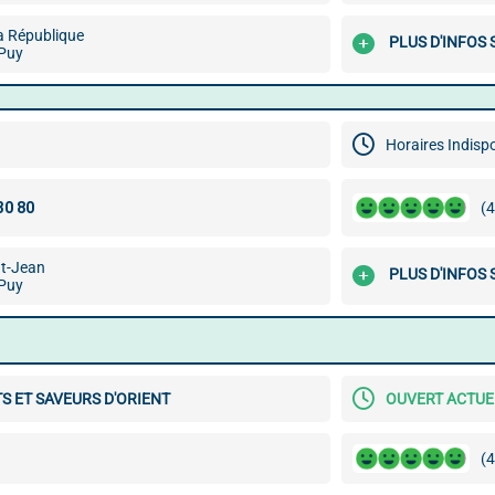
a République
PLUS D'INFOS 
Puy
Horaires Indisp
(4
nt-Jean
PLUS D'INFOS 
Puy
S ET SAVEURS D'ORIENT
OUVERT ACTU
(4