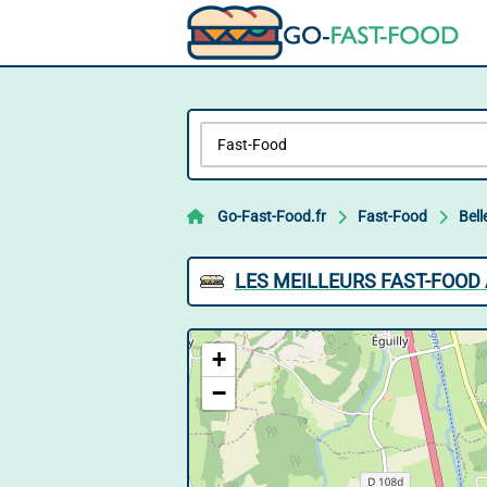
Go-Fast-Food.fr
Fast-Food
Bell
LES MEILLEURS FAST-FOOD
+
−