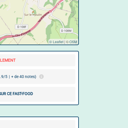
© Leaflet
|
©
OSM
LLEMENT
.9/5
|
+ de 40 notes)
SUR CE FAST-FOOD